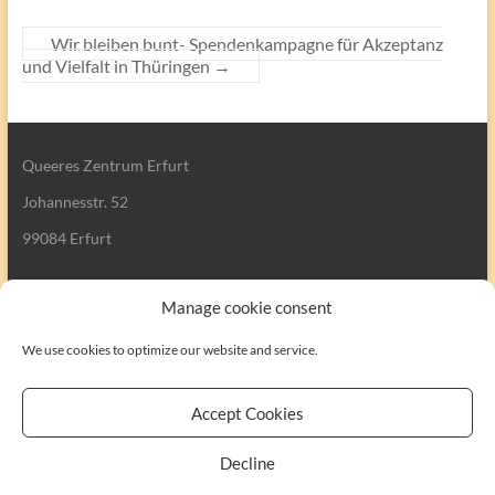
Wir bleiben bunt- Spendenkampagne für Akzeptanz
und Vielfalt in Thüringen
→
Queeres Zentrum Erfurt
Johannesstr. 52
99084 Erfurt
Manage cookie consent
We use cookies to optimize our website and service.
Search
Accept Cookies
Decline