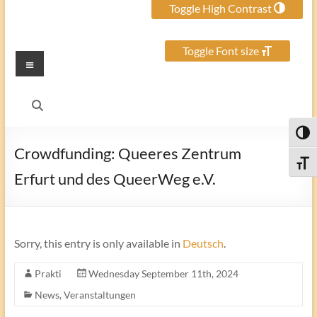
Toggle High Contrast
Toggle Font size
Menu
Toggl
Crowdfunding: Queeres Zentrum
Toggle
Erfurt und des QueerWeg e.V.
Sorry, this entry is only available in
Deutsch
.
Prakti
Wednesday September 11th, 2024
News
,
Veranstaltungen