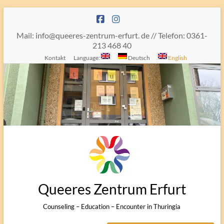
Skip
to
content
Mail: info@queeres-zentrum-erfurt. de // Telefon: 0361-
213 468 40
Kontakt
Language:
Deutsch
English
Queeres Zentrum Erfurt
Counseling – Education – Encounter in Thuringia