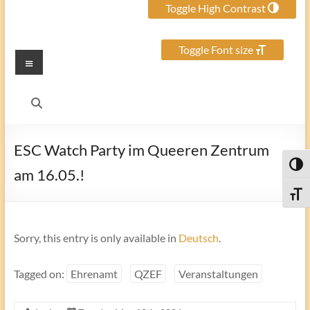
Toggle High Contrast
Toggle Font size
Menu
ESC Watch Party im Queeren Zentrum
Toggl
am 16.05.!
Toggle
Sorry, this entry is only available in
Deutsch
.
Tagged on:
Ehrenamt
QZEF
Veranstaltungen