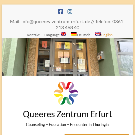
Skip
to
content
Mail: info@queeres-zentrum-erfurt. de // Telefon: 0361-
213 468 40
Kontakt
Language:
Deutsch
English
Queeres Zentrum Erfurt
Counseling – Education – Encounter in Thuringia