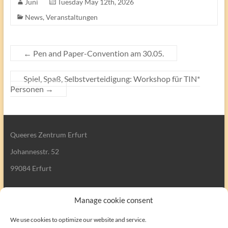
Juni
Tuesday May 12th, 2026
News
,
Veranstaltungen
←
Pen and Paper-Convention am 30.05.
Spiel, Spaß, Selbstverteidigung: Workshop für TIN*
Personen
→
Queeres Zentrum Erfurt
Johannesstr. 52
99084 Erfurt
Manage cookie consent
We use cookies to optimize our website and service.