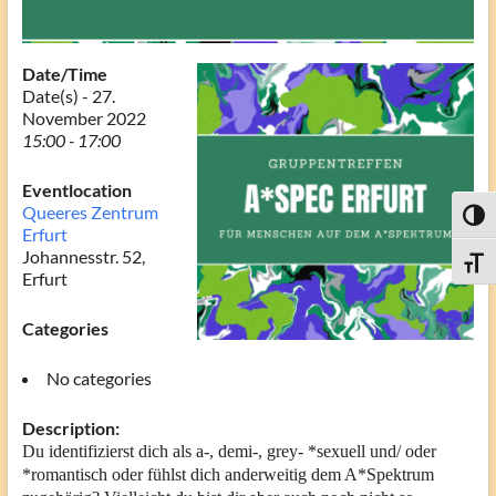
Date/Time
Date(s) - 27.
November 2022
15:00 - 17:00
Eventlocation
Queeres Zentrum
Toggl
Erfurt
Johannesstr. 52,
Toggle
Erfurt
Categories
No categories
Description:
Du identifizierst dich als a-, demi-, grey- *sexuell und/ oder
*romantisch oder fühlst dich anderweitig dem A*Spektrum