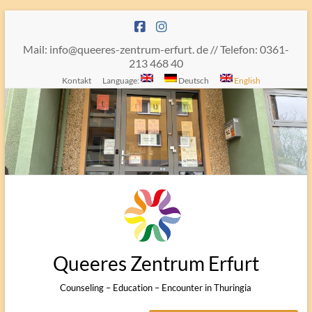
Skip
to
content
Mail: info@queeres-zentrum-erfurt. de // Telefon: 0361-
213 468 40
Kontakt
Language:
Deutsch
English
Queeres Zentrum Erfurt
Counseling – Education – Encounter in Thuringia