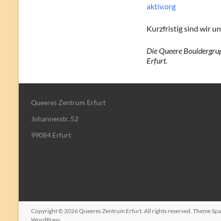
aktiv.org
Kurzfristig sind wir 
Die Queere Bouldergrup
Erfurt.
Queeres Zentrum Erfurt
Johannesstr. 52
99084 Erfurt
Copyright © 2026
Queeres Zentrum Erfurt
. All rights reserved. Theme
Spa
WordPress
.