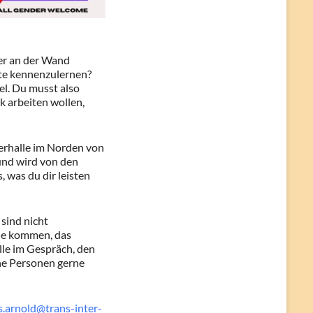
er an der Wand
ute kennenzulernen?
el. Du musst also
k arbeiten wollen,
erhalle im Norden von
 und wird von den
 was du dir leisten
 sind nicht
lle kommen, das
le im Gespräch, den
che Personen gerne
s.arnold@trans-inter-