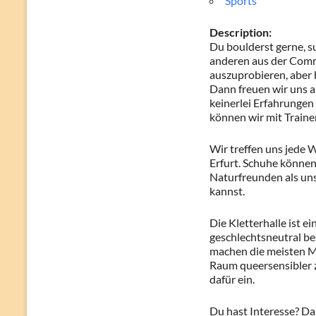
Sports
Description:
Du boulderst gerne, s
anderen aus der Comm
auszuprobieren, aber
Dann freuen wir uns au
keinerlei Erfahrungen 
können wir mit Trainer
Wir treffen uns jede 
Erfurt. Schuhe können 
Naturfreunden als uns
kannst.
Die Kletterhalle ist e
geschlechtsneutral be
machen die meisten M
Raum queersensibler z
dafür ein.
Du hast Interesse? Da