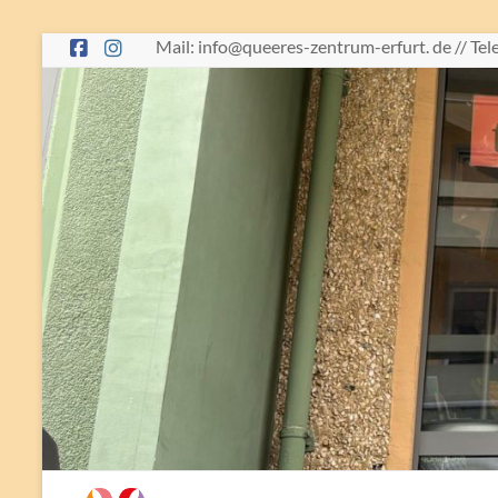
Skip
Mail: info@queeres-zentrum-erfurt. de // Te
to
content