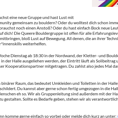
uchst eine neue Gruppe und hast Lust mit
unity gemeinsam zu bouldern? Oder du wolltest dich schon imm
 brauchst noch einen Anstoß? Oder du hast einfach Bock neue Le
f dich! Die Queere Bouldergruppe ist offen für alle Erfahrungslev
mitbringen, bloß Lust auf Bewegung. All denen, die an ihrer Techni
*innenskills weiterhelfen.
Woche Dienstag ab 18:30 in der Nordwand, der Kletter- und Bould
in der Halle ausgeliehen werden, der Eintritt läuft als Solibeitrag
er Kooperationspartner mitgetragen. Du zahlst also jedes Mal das,
in binärer Raum, das bedeutet Umkleiden und Toiletten in der Halle
schildert. Du kannst aber gerne schon fertig umgezogen in die Ha
enschen eh so. Wir als Gruppenleitung sind außerdem mit der Hal
u gestalten. Sollte es Bedarfe geben, stehen wir als verantwortli
nn komme gerne einfach so vorbei oder melde dich kurz an unter: