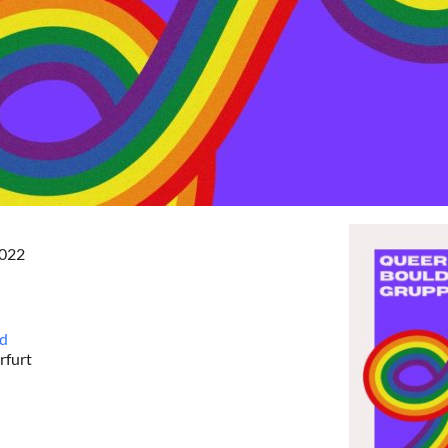
2022
nd
rfurt