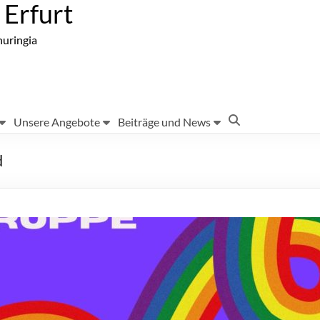
Erfurt
huringia
Unsere Angebote
Beiträge und News
d