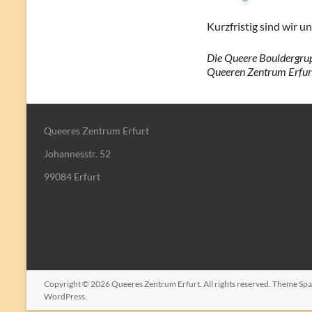
Kurzfristig sind wir 
Die Queere Bouldergrup
Queeren Zentrum Erfur
Queeres Zentrum Erfurt
Johannesstr. 52
99084 Erfurt
Copyright © 2026
Queeres Zentrum Erfurt
. All rights reserved. Theme
Spa
WordPress
.