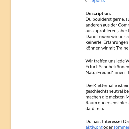
Sports
Description:
Du boulderst gerne, s
anderen aus der Comm
auszuprobieren, aber
Dann freuen wir uns au
keinerlei Erfahrungen 
können wir mit Trainer
Wir treffen uns jede 
Erfurt. Schuhe können 
NaturFreund*innen Thür
Die Kletterhalle ist e
geschlechtsneutral be
machen die meisten M
Raum queersensibler z
dafür ein.
Du hast Interesse? Da
aktiv.org
oder
sommer