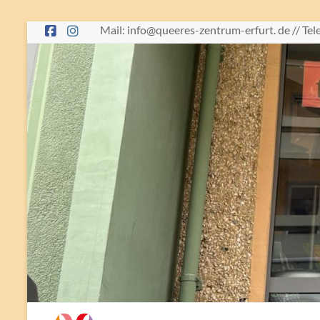
Skip
Mail: info@queeres-zentrum-erfurt. de // Te
to
content