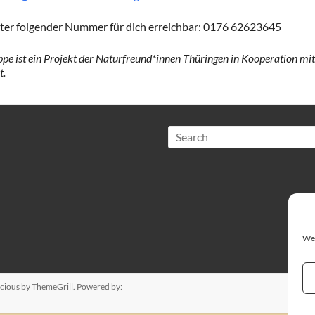
unter folgender Nummer für dich erreichbar: 0176 62623645
pe ist ein Projekt der Naturfreund*innen Thüringen in Kooperation mi
t.
Search
We 
cious
by ThemeGrill. Powered by: