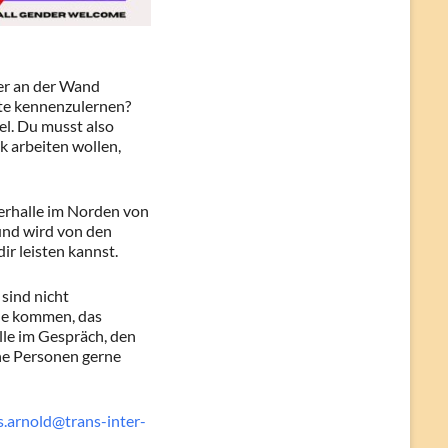
er an der Wand
ute kennenzulernen?
el. Du musst also
k arbeiten wollen,
erhalle im Norden von
 und wird von den
ir leisten kannst.
 sind nicht
lle kommen, das
le im Gespräch, den
che Personen gerne
s.arnold@trans-inter-