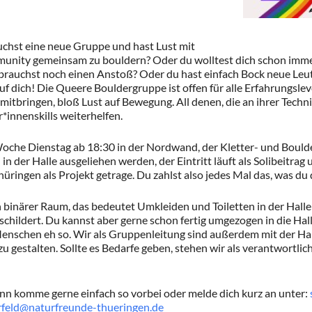
uchst eine neue Gruppe und hast Lust mit
unity gemeinsam zu bouldern? Oder du wolltest dich schon imm
 brauchst noch einen Anstoß? Oder du hast einfach Bock neue Le
f dich! Die Queere Bouldergruppe ist offen für alle Erfahrungslev
mitbringen, bloß Lust auf Bewegung. All denen, die an ihrer Techni
*innenskills weiterhelfen.
Woche Dienstag ab 18:30 in der Nordwand, der Kletter- und Bould
in der Halle ausgeliehen werden, der Eintritt läuft als Solibeitrag
ingen als Projekt getrage. Du zahlst also jedes Mal das, was du d
in binärer Raum, das bedeutet Umkleiden und Toiletten in der Halle
schildert. Du kannst aber gerne schon fertig umgezogen in die Ha
enschen eh so. Wir als Gruppenleitung sind außerdem mit der Hal
u gestalten. Sollte es Bedarfe geben, stehen wir als verantwortli
nn komme gerne einfach so vorbei oder melde dich kurz an unter:
feld@naturfreunde-thueringen.de