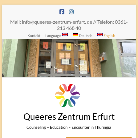
Skip
to
content
Mail: info@queeres-zentrum-erfurt. de // Telefon: 0361-
213 468 40
Kontakt
Language:
Deutsch
English
Queeres Zentrum Erfurt
Counseling – Education – Encounter in Thuringia