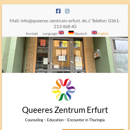
Skip
to
content
Mail: info@queeres-zentrum-erfurt. de // Telefon: 0361-
213 468 40
Kontakt
Language:
Deutsch
English
Queeres Zentrum Erfurt
Counseling – Education – Encounter in Thuringia