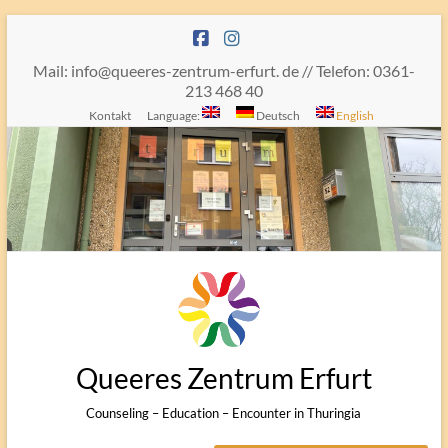
Skip
to
content
Mail: info@queeres-zentrum-erfurt. de // Telefon: 0361-
213 468 40
Kontakt
Language:
Deutsch
English
Queeres Zentrum Erfurt
Counseling – Education – Encounter in Thuringia