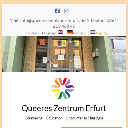
Skip
to
content
Mail: info@queeres-zentrum-erfurt. de // Telefon: 0361-
213 468 40
Kontakt
Language:
Deutsch
English
Queeres Zentrum Erfurt
Counseling – Education – Encounter in Thuringia