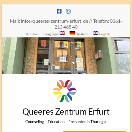
Skip
to
content
Mail: info@queeres-zentrum-erfurt. de // Telefon: 0361-
213 468 40
Kontakt
Language:
Deutsch
English
Queeres Zentrum Erfurt
Counseling – Education – Encounter in Thuringia