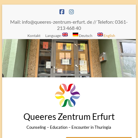
Skip
to
content
Mail: info@queeres-zentrum-erfurt. de // Telefon: 0361-
213 468 40
Kontakt
Language:
Deutsch
English
Queeres Zentrum Erfurt
Counseling – Education – Encounter in Thuringia