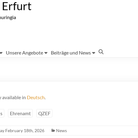
Erfurt
huringia
Unsere Angebote
Beiträge und News
y available in
Deutsch
.
us
Ehrenamt
QZEF
y February 18th, 2026
News