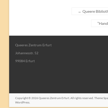
←
Queere Bibliot
”Hand
Queeres Zentrum Erfurt
Johannesstr. 52
99084 Erfurt
Copyright © 2026
Queeres Zentrum Erfurt
. All rights reserved. Theme
Spa
WordPress
.