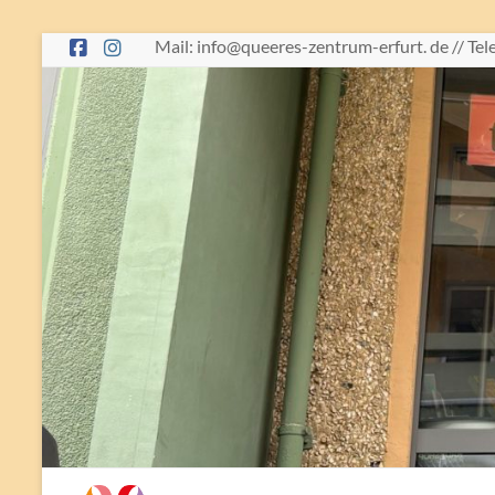
Skip
Mail: info@queeres-zentrum-erfurt. de // Te
to
content