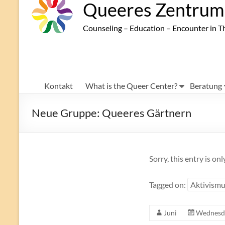
Queeres Zentrum 
Counseling – Education – Encounter in T
Kontakt
What is the Queer Center?
Beratung
Neue Gruppe: Queeres Gärtnern
Sorry, this entry is onl
Tagged on:
Aktivism
Juni
Wednesda