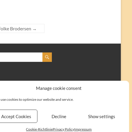
Folke Brodersen
→
Manage cookie consent
use cookies to optimize our website and service.
Accept Cookies
Decline
Show settings
Kontakt
Impressum
Cookie-Richtlinie (EU)
Cookie-Richtlinie
Privacy Policy
Impressum