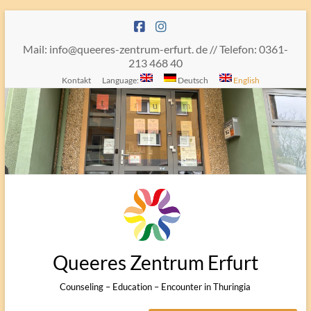
Skip
to
content
Mail: info@queeres-zentrum-erfurt. de // Telefon: 0361-
213 468 40
Kontakt
Language:
Deutsch
English
Queeres Zentrum Erfurt
Counseling – Education – Encounter in Thuringia