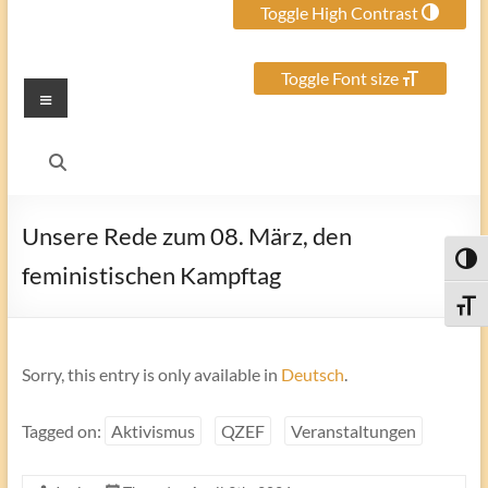
Toggle High Contrast
Toggle Font size
Menu
Unsere Rede zum 08. März, den
Toggl
feministischen Kampftag
Toggle
Sorry, this entry is only available in
Deutsch
.
Tagged on:
Aktivismus
QZEF
Veranstaltungen