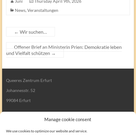
Juni
Thursday April 9th, 2026
News
,
Veranstaltungen
←
Wir suchen…
Offener Brief an Ministerin Prien: Demokratie leben
und Vielfalt schützen
→
Queeres Zentrum Erfurt
Johannesstr. 52
99084 Erfurt
Manage cookie consent
We use cookies to optimize our website and service.