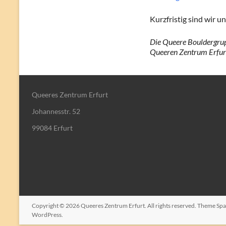
Kurzfristig sind wir 
Die Queere Bouldergrup
Queeren Zentrum Erfur
Queeres Zentrum Erfurt
Johannesstr. 52
99084 Erfurt
Copyright © 2026
Queeres Zentrum Erfurt
. All rights reserved. Theme
Spa
WordPress
.