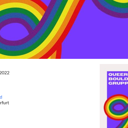
 2022
nd
rfurt