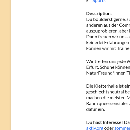
Sports
Description:
Du boulderst gerne, s
anderen aus der Comm
auszuprobieren, aber
Dann freuen wir uns au
keinerlei Erfahrungen 
können wir mit Trainer
Wir treffen uns jede 
Erfurt. Schuhe können 
NaturFreund*innen Thür
Die Kletterhalle ist e
geschlechtsneutral be
machen die meisten M
Raum queersensibler z
dafür ein.
Du hast Interesse? Da
aktiv.org
oder
sommer