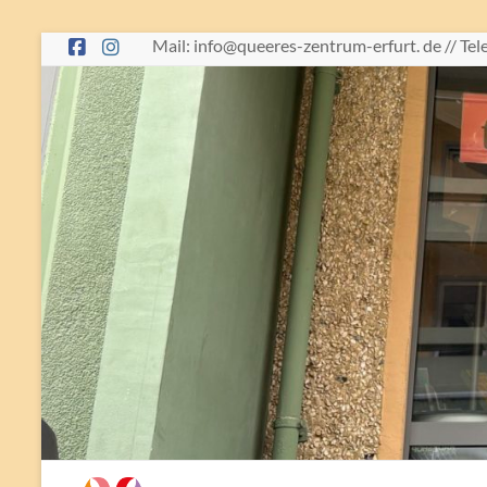
Skip
Mail: info@queeres-zentrum-erfurt. de // Te
to
content