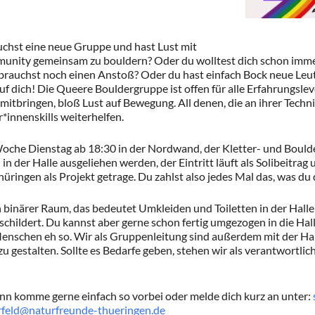
uchst eine neue Gruppe und hast Lust mit
unity gemeinsam zu bouldern? Oder du wolltest dich schon imm
 brauchst noch einen Anstoß? Oder du hast einfach Bock neue Le
f dich! Die Queere Bouldergruppe ist offen für alle Erfahrungslev
mitbringen, bloß Lust auf Bewegung. All denen, die an ihrer Techni
*innenskills weiterhelfen.
Woche Dienstag ab 18:30 in der Nordwand, der Kletter- und Bould
in der Halle ausgeliehen werden, der Eintritt läuft als Solibeitrag
ingen als Projekt getrage. Du zahlst also jedes Mal das, was du d
in binärer Raum, das bedeutet Umkleiden und Toiletten in der Halle
schildert. Du kannst aber gerne schon fertig umgezogen in die Ha
enschen eh so. Wir als Gruppenleitung sind außerdem mit der Hal
u gestalten. Sollte es Bedarfe geben, stehen wir als verantwortli
nn komme gerne einfach so vorbei oder melde dich kurz an unter:
feld@naturfreunde-thueringen.de