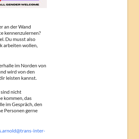
er an der Wand
ute kennenzulernen?
el. Du musst also
k arbeiten wollen,
erhalle im Norden von
 und wird von den
ir leisten kannst.
 sind nicht
lle kommen, das
le im Gespräch, den
che Personen gerne
s.arnold@trans-inter-