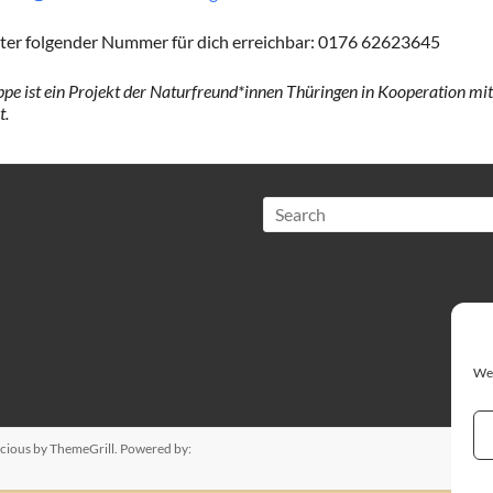
unter folgender Nummer für dich erreichbar: 0176 62623645
pe ist ein Projekt der Naturfreund*innen Thüringen in Kooperation mi
t.
Search
We 
cious
by ThemeGrill. Powered by: