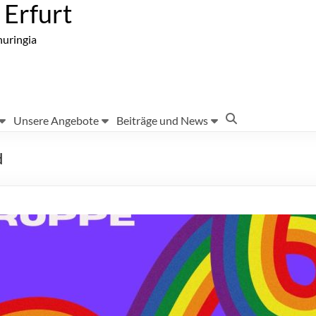
Erfurt
huringia
Unsere Angebote
Beiträge und News
d