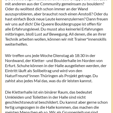
mit anderen aus der Community gemeinsam zu bouldern?
Oder du wolltest dich schon immer an der Wand
auszuprobieren, aber brauchst noch einen Anstoß? Oder du
hast einfach Bock neue Leute kennenzulernen? Dann freuen
wir uns auf dich! Die Queere Bouldergruppe ist offen für
alle Erfahrungslevel. Du musst also keinerlei Erfahrungen
mitbringen, bloß Lust auf Bewegung. All denen, die an ihrer
Technik arbeiten wollen, können wir mit Trainer*innenskills
weiterhelfen.
Wir treffen uns jede Woche Dienstag ab 18:30 in der
Nordwand, der Kletter- und Boulderhalle im Norden von
Erfurt. Schuhe können in der Halle ausgeliehen werden, der
Eintritt läuft als Solibeitrag und wird von den
NaturFreund*innen Thüringen als Projekt getrage. Du
zahlst also jedes Mal das, was du dir leisten kannst.
Die Kletterhalle ist ein binärer Raum, das bedeutet
Umkleiden und Toiletten in der Halle sind nicht
geschlechtsneutral beschildert. Du kannst aber gerne schon
fertig umgezogen in die Halle kommen, das machen die
meisten Menschen eh so. Wir als Gruppenleitung sind