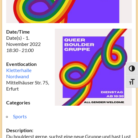
Date/Time
Date(s) - 1.
November 2022
18:30 - 21:00
Eventlocation
Kletterhalle
Toggl
Nordwand
Mittelhäuser Str. 75,
Toggle
Erfurt
Categories
Sports
Description:
Du boulderst gerne, suchst eine neue Gruppe und hast Lust