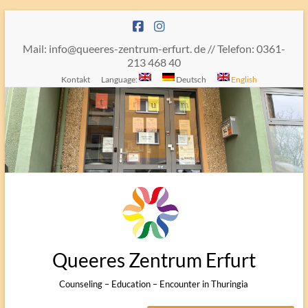
Skip
to
content
Mail: info@queeres-zentrum-erfurt. de // Telefon: 0361-
213 468 40
Kontakt
Language:
Deutsch
English
Queeres Zentrum Erfurt
Counseling – Education – Encounter in Thuringia