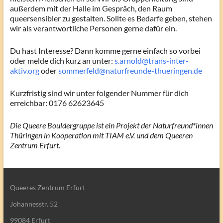
außerdem mit der Halle im Gespräch, den Raum
queersensibler zu gestalten. Sollte es Bedarfe geben, stehen
wir als verantwortliche Personen gerne dafür ein.
Du hast Interesse? Dann komme gerne einfach so vorbei
oder melde dich kurz an unter:
s.arnold@trans-inter-
aktiv.org
oder
sommerfeld@naturfreunde-thueringen.de
Kurzfristig sind wir unter folgender Nummer für dich
erreichbar: 0176 62623645
Die Queere Bouldergruppe ist ein Projekt der Naturfreund*innen
Thüringen in Kooperation mit TIAM e.V. und dem Queeren
Zentrum Erfurt.
Queeres Zentrum Erfurt
Johannesstr. 52
99084 Erfurt